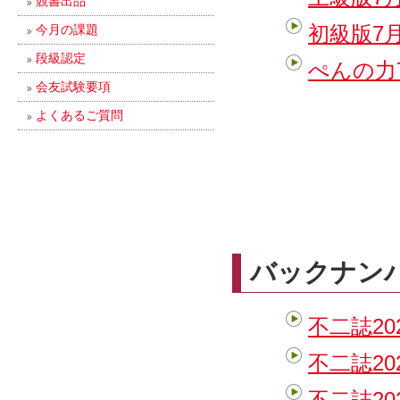
競書出品
初級版7
今月の課題
段級認定
ぺんの力
会友試験要項
よくあるご質問
バックナン
不二誌20
不二誌20
不二誌20