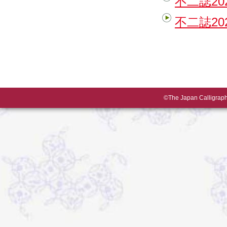
不二誌20
不二誌20
©The Japan Calligraphy