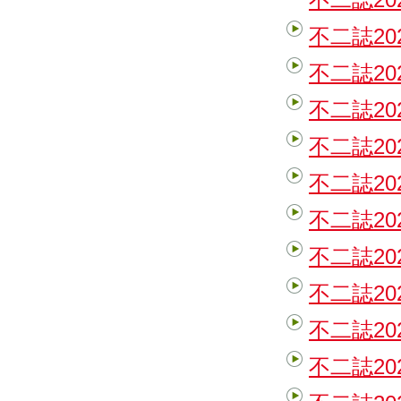
不二誌20
不二誌20
不二誌20
不二誌20
不二誌20
不二誌20
不二誌20
不二誌20
不二誌20
不二誌20