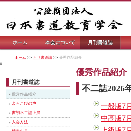
ホーム
本会について
月刊書道誌
ホーム
>>
月刊書道誌
>>
優秀作品紹介
s
優秀作品紹介
月刊書道誌
不二誌202
優秀作品紹介
よろこびの声
一般版7
書初不二誌上展
中高版7
入会方法
上級版7