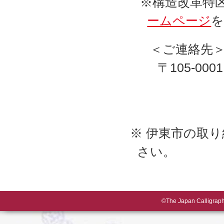
※構造改革特
ームページ
を
＜ご連絡先
〒105-0
※ 伊東市の取
さい。
©The Japan Calligraphy