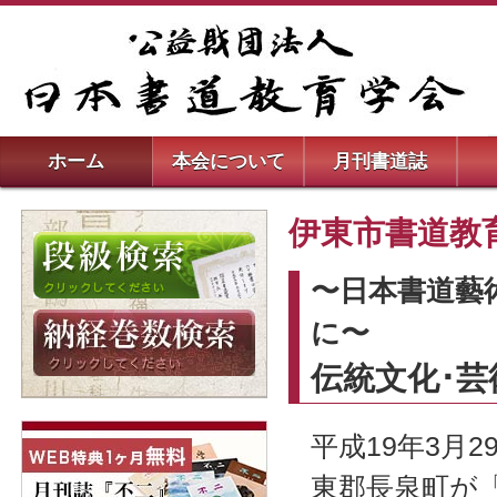
ホーム
本会について
月刊書道誌
伊東市書道教
〜日本書道藝
に〜
伝統文化･
平成19年3月
東郡長泉町が